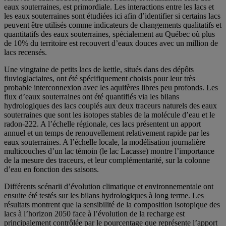
eaux souterraines, est primordiale. Les interactions entre les lacs et
les eaux souterraines sont étudiées ici afin d’identifier si certains lacs
peuvent être utilisés comme indicateurs de changements qualitatifs et
quantitatifs des eaux souterraines, spécialement au Québec où plus
de 10% du territoire est recouvert d’eaux douces avec un million de
lacs recensés.
Une vingtaine de petits lacs de kettle, situés dans des dépôts
fluvioglaciaires, ont été spécifiquement choisis pour leur très
probable interconnexion avec les aquifères libres peu profonds. Les
flux d’eaux souterraines ont été quantifiés via les bilans
hydrologiques des lacs couplés aux deux traceurs naturels des eaux
souterraines que sont les isotopes stables de la molécule d’eau et le
radon-222. A l’échelle régionale, ces lacs présentent un apport
annuel et un temps de renouvellement relativement rapide par les
eaux souterraines. A l’échelle locale, la modélisation journalière
multicouches d’un lac témoin (le lac Lacasse) montre l’importance
de la mesure des traceurs, et leur complémentarité, sur la colonne
d’eau en fonction des saisons.
Différents scénarii d’évolution climatique et environnementale ont
ensuite été testés sur les bilans hydrologiques à long terme. Les
résultats montrent que la sensibilité de la composition isotopique des
lacs à l’horizon 2050 face à l’évolution de la recharge est
principalement contrôlée par le pourcentage que représente l’apport